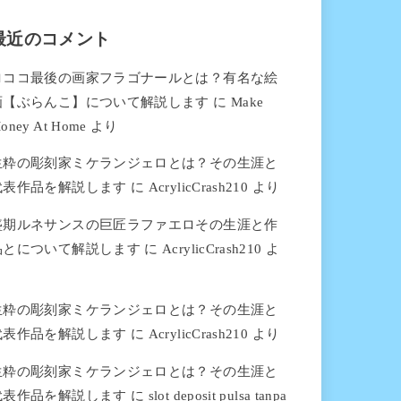
最近のコメント
ロココ最後の画家フラゴナールとは？有名な絵
画【ぶらんこ】について解説します
に
Make
oney At Home
より
生粋の彫刻家ミケランジェロとは？その生涯と
代表作品を解説します
に
AcrylicCrash210
より
盛期ルネサンスの巨匠ラファエロその生涯と作
品とについて解説します
に
AcrylicCrash210
よ
り
生粋の彫刻家ミケランジェロとは？その生涯と
代表作品を解説します
に
AcrylicCrash210
より
生粋の彫刻家ミケランジェロとは？その生涯と
代表作品を解説します
に
slot deposit pulsa tanpa