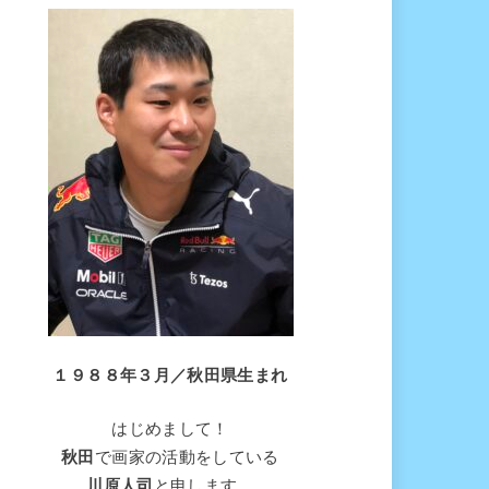
１９８８年３月／秋田県生まれ
はじめまして！
秋田
で画家の活動をしている
川原人司
と申します。