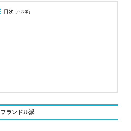
目次
[
非表示
]
期フランドル派