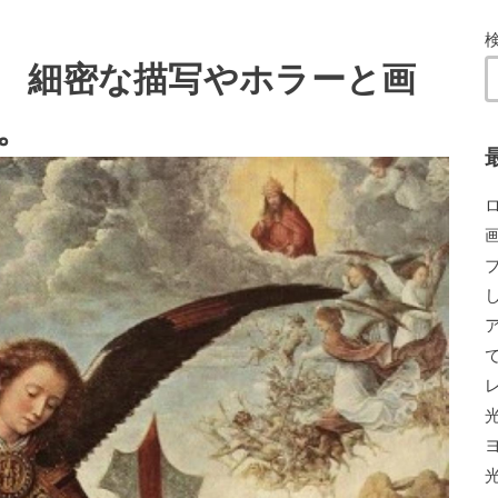
 細密な描写やホラーと画
。