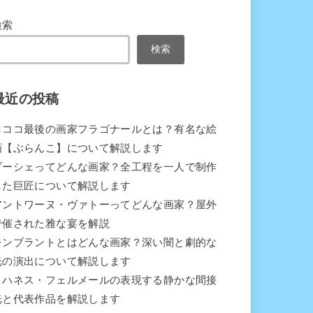
検索
検索
最近の投稿
ロココ最後の画家フラゴナールとは？有名な絵
画【ぶらんこ】について解説します
ブーシェってどんな画家？全工程を一人で制作
した巨匠について解説します
アントワーヌ・ヴァトーってどんな画家？屋外
で催された雅な宴を解説
レンブラントとはどんな画家？深い闇と劇的な
光の演出について解説します
ヨハネス・フェルメールの表現する静かな間接
光と代表作品を解説します