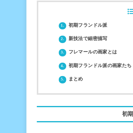
初期フランドル派
1.
新技法で細密描写
2.
フレマールの画家とは
3.
初期フランドル派の画家たち
4.
まとめ
5.
初