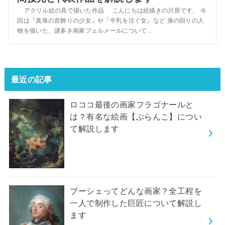
アクリル絵の具で描いた作品 こんにちは絵描きの川原です。 今
回は『真珠の首飾りの少女』や『牛乳を注ぐ女』など 身の回りの人
物を描いた、謎多き画家フェルメールについて...
最近の記事
ロココ最後の画家フラゴナールと
は？有名な絵画【ぶらんこ】につい
て解説します
ブーシェってどんな画家？全工程を
一人で制作した巨匠について解説し
ます