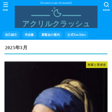
【Scuderia Crash Of Insident】
MENU
SEARCH
自己紹介
作品集
展覧会の案内
公式YouTube
2025年3月
画家と美術史